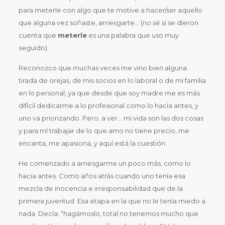
para meterle con algo que te motive a hacer/ser aquello
que alguna vez soñaste, arriesgarte… (no sé si se dieron
cuenta que
meterle
es una palabra que uso muy
seguido).
Reconozco que muchas veces me vino bien alguna
tirada de orejas, de mis socios en lo laboral o de mi familia
en lo personal, ya que desde que soy madre me es más
difícil dedicarme a lo profesional como lo hacía antes, y
uno va priorizando. Pero, a ver… mi vida son las dos cosas
y para mí trabajar de lo que amo no tiene precio, me
encanta, me apasiona, y aquí está la cuestión.
He comenzado a arriesgarme un poco más, como lo
hacia antes. Como años atrás cuando uno tenía esa
mezcla de inocencia e irresponsabilidad que de la
primera juventud. Esa etapa en la que no le tenía miedo a
nada. Decía: “hagámoslo, total no tenemos mucho que