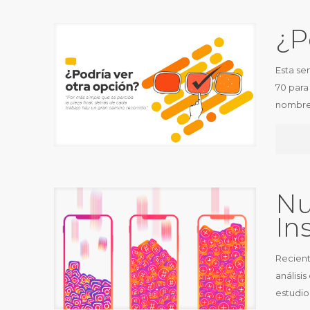
¿P
Esta se
70 para
nombr
Nu
In
Recient
análisi
estudio