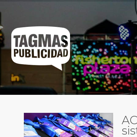
AC
si