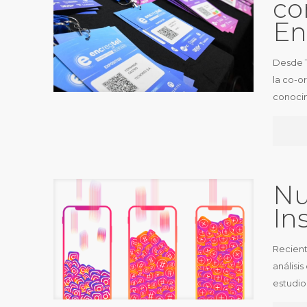
co
En
Desde T
la co-o
conocim
Nu
In
Recient
análisi
estudio