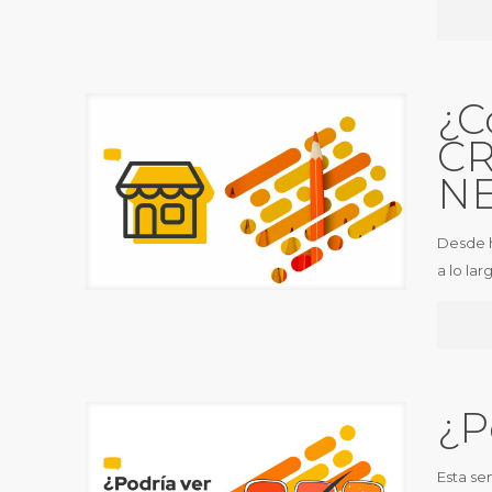
¿C
CR
N
Desde h
a lo la
¿P
Esta se