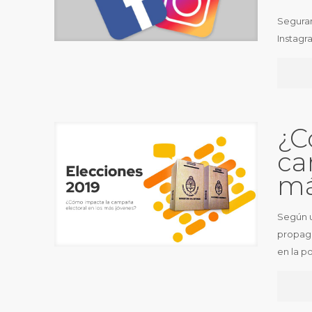
Seguram
Instagr
¿C
ca
má
Según u
propaga
en la p