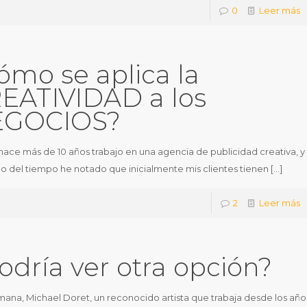
0
Leer más
ómo se aplica la
EATIVIDAD a los
EGOCIOS?
ace más de 10 años trabajo en una agencia de publicidad creativa, y
rgo del tiempo he notado que inicialmente mis clientes tienen
[…]
2
Leer más
odría ver otra opción?
mana, Michael Doret, un reconocido artista que trabaja desde los año