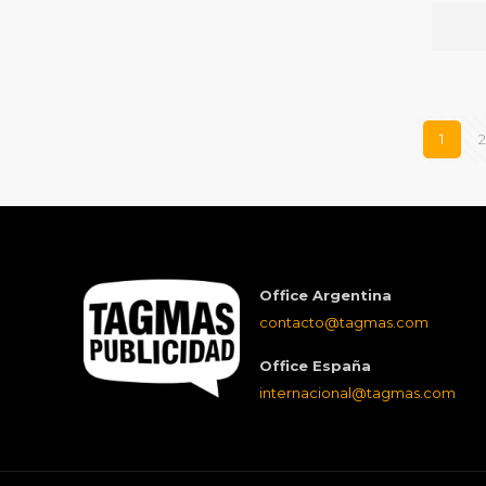
1
2
Office Argentina
contacto@tagmas.com
Office España
internacional@tagmas.com